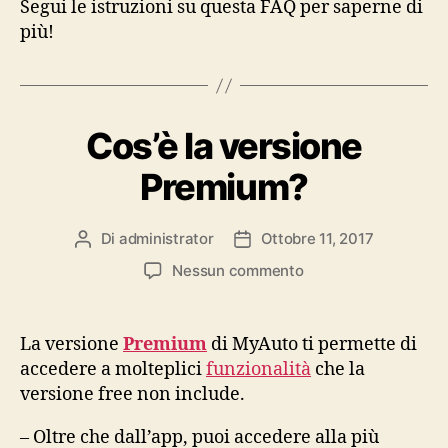
Segui le istruzioni su questa FAQ per saperne di
più!
Cos’è la versione
Premium?
Di
administrator
Ottobre 11, 2017
Autore
Data
articolo
dell'articolo
su
Nessun commento
Cos’è
la
versione
La versione
Premium
di MyAuto ti permette di
Premium?
accedere a molteplici
funzionalità
che la
versione free non include.
– Oltre che dall’app, puoi accedere alla più