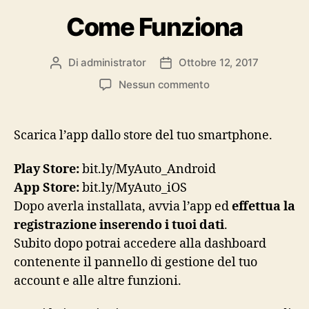
Come Funziona
Di
administrator
Ottobre 12, 2017
Autore
Data
articolo
dell'articolo
su
Nessun commento
Come
Funziona
Scarica l’app dallo store del tuo smartphone.
Play Store:
bit.ly
/MyAuto_Android
App Store:
bit.ly
/MyAuto_iOS
Dopo averla installata, avvia l’app ed
effettua la
registrazione inserendo i tuoi dati
.
Subito dopo potrai accedere alla dashboard
contenente il pannello di gestione del tuo
account e alle altre funzioni.