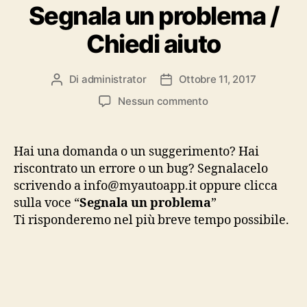
Segnala un problema /
Chiedi aiuto
Di
administrator
Ottobre 11, 2017
Autore
Data
articolo
dell'articolo
su
Nessun commento
Segnala
un
problema
Hai una domanda o un suggerimento? Hai
/
riscontrato un errore o un bug? Segnalacelo
Chiedi
scrivendo a info@myautoapp.it oppure clicca
aiuto
sulla voce “
Segnala un problema
”
Ti risponderemo nel più breve tempo possibile.